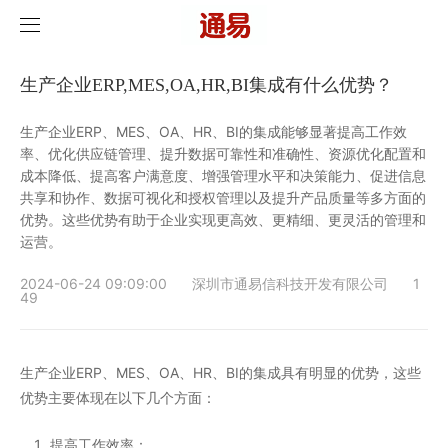
首页
生产企业ERP,MES,OA,HR,BI集成有什么优势？
产品介绍
生产企业ERP、MES、OA、HR、BI的集成能够显著提高工作效
率、优化供应链管理、提升数据可靠性和准确性、资源优化配置和
成本降低、提高客户满意度、增强管理水平和决策能力、促进信息
解决方案
产品特色
共享和协作、数据可视化和授权管理以及提升产品质量等多方面的
优势。这些优势有助于企业实现更高效、更精细、更灵活的管理和
实施服务
功能介绍
行业方案
运营。
新闻中心
产品系列
2024-06-24 09:09:00
深圳市通易信科技开发有限公司
1
49
视频列表
行业新闻
生产企业ERP、MES、OA、HR、BI的集成具有明显的优势，这些
关于通易
产品方案
优势主要体现在以下几个方面：
联系我们
客户案例
企业文化
提高工作效率
：